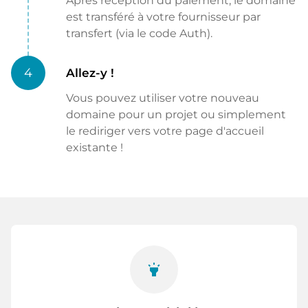
Après réception du paiement, le domaine
est transféré à votre fournisseur par
transfert (via le code Auth).
4
Allez-y !
Vous pouvez utiliser votre nouveau
domaine pour un projet ou simplement
le rediriger vers votre page d'accueil
existante !
highlight