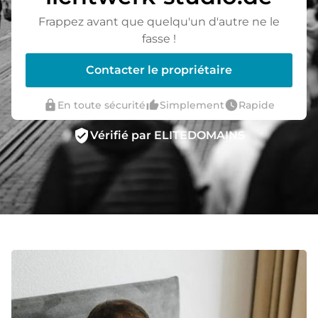
Frappez avant que quelqu'un d'autre ne le
fasse !
Contacter le propriétaire
lock
thumb_up_alt
watch_later
En toute sécurité
Simplement
Rapide
verified_user
Vérifié par ELITEDOMAINS