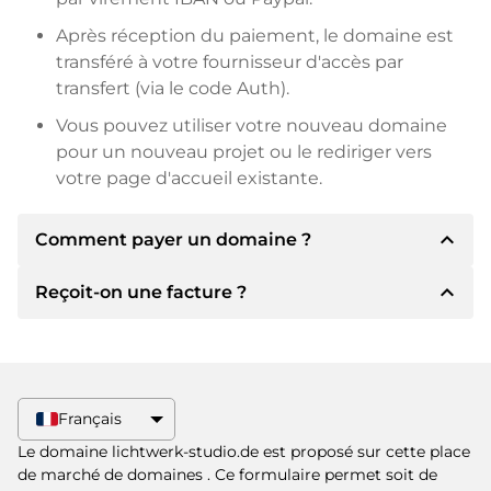
Après réception du paiement, le domaine est
transféré à votre fournisseur d'accès par
transfert (via le code Auth).
Vous pouvez utiliser votre nouveau domaine
pour un nouveau projet ou le rediriger vers
votre page d'accueil existante.
expand_less
Comment payer un domaine ?
expand_less
Reçoit-on une facture ?
Après un accord, le titulaire vous
communiquera les détails du paiement. Le
titulaire vous communiquera alors les détails
Oui, le vendeur vous enverra une facture en
bancaires SEPA et, si vous le souhaitez, vous
bonne et due forme. Si le prix d'achat est plus
proposera Paypal ou d'autres méthodes de
élevé, vous recevrez également un contrat de
Français
paiement.
vente supplémentaire si vous le souhaitez.
Le domaine lichtwerk-studio.de est proposé sur cette place
Veuillez toujours mentionner le nom de
de marché de domaines
. Ce formulaire permet soit de
domaine et le numéro de facture lors du